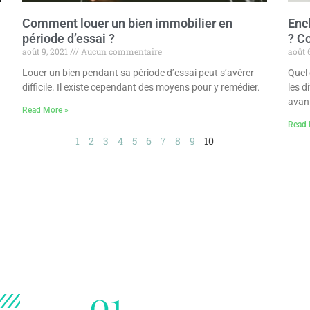
Comment louer un bien immobilier en
Ench
période d’essai ?
? C
août 9, 2021
Aucun commentaire
août 
Louer un bien pendant sa période d’essai peut s’avérer
Quel 
difficile. Il existe cependant des moyens pour y remédier.
les d
avan
Read More »
Read 
1
2
3
4
5
6
7
8
9
10
01.