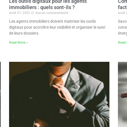
Les outils digitaux pour les agents
Com
immobiliers : quels sont-ils ?
fact
août 27, 2021
Aucun commentaire
août 
Les agents immobiliers doivent maitriser les outils
Savoi
n
digitaux pour accroître leur visibilité et organiser le suivi
cons
de leurs dossiers.
énerg
Read More »
Read 