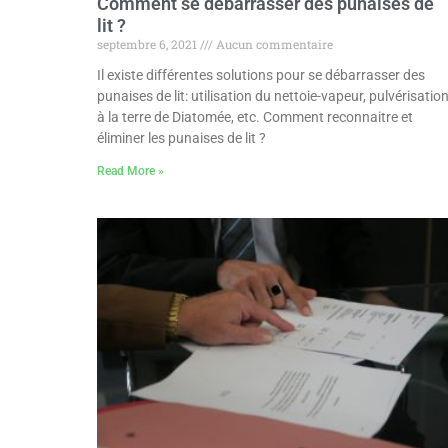
Comment se débarrasser des punaises de
lit ?
septembre 6, 2021
Aucun commentaire
Il existe différentes solutions pour se débarrasser des
punaises de lit: utilisation du nettoie-vapeur, pulvérisatio
à la terre de Diatomée, etc. Comment reconnaitre et
éliminer les punaises de lit ?
Read More »