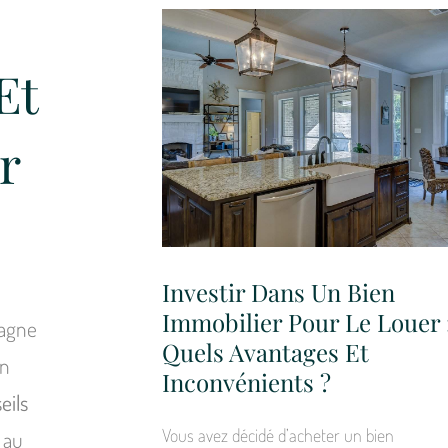
Et
r
Investir Dans Un Bien
Immobilier Pour Le Louer 
pagne
Quels Avantages Et
en
Inconvénients ?
eils
Vous avez décidé d’acheter un bien
 au