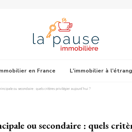
immobilier en France
L’immobilier à l’étran
incipale ou secondaire : quels critères privilégier aujourd’hui ?
ipale ou secondaire : quels critèr