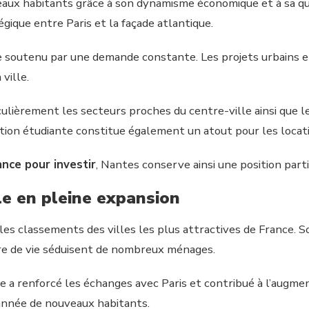
eaux habitants grâce à son dynamisme économique et à sa qua
gique entre Paris et la façade atlantique.
e soutenu par une demande constante. Les projets urbains e
 ville.
culièrement les secteurs proches du centre-ville ainsi que l
ion étudiante constitue également un atout pour les locati
ance pour investir
, Nantes conserve ainsi une position part
e en pleine expansion
les classements des villes les plus attractives de France.
re de vie séduisent de nombreux ménages.
sse a renforcé les échanges avec Paris et contribué à l’augm
année de nouveaux habitants.