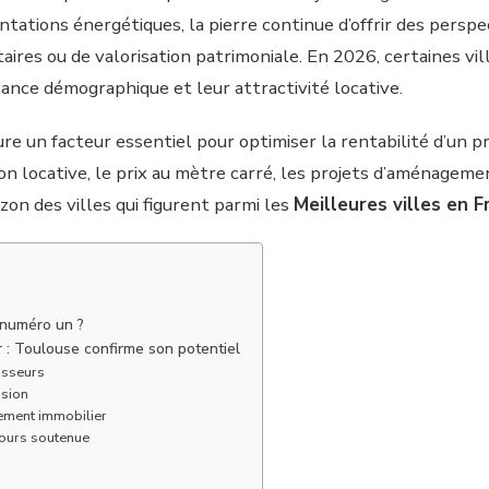
tations énergétiques, la pierre continue d’offrir des perspe
es ou de valorisation patrimoniale. En 2026, certaines vill
ance démographique et leur attractivité locative.
re un facteur essentiel pour optimiser la rentabilité d’un p
ion locative, le prix au mètre carré, les projets d’aménageme
izon des villes qui figurent parmi les
Meilleures villes en F
e numéro un ?
ir : Toulouse confirme son potentiel
isseurs
nsion
sement immobilier
jours soutenue